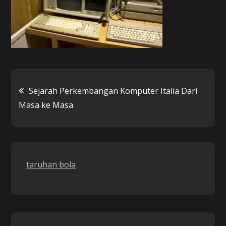
Post
Sejarah Perkembangan Komputer Italia Dari
Masa ke Masa
navigation
taruhan bola