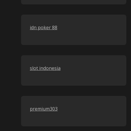
idn poker 88
slot indonesia
premium303