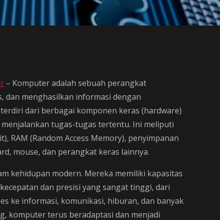
r
– Komputer adalah sebuah perangkat
, dan menghasilkan informasi dengan
 terdiri dari berbagai komponen keras (hardware)
menjalankan tugas-tugas tertentu. Ini meliputi
 Unit), RAM (Random Access Memory), penyimpanan
oard, mouse, dan perangkat keras lainnya.
lam kehidupan modern. Mereka memiliki kapasitas
cepatan dan presisi yang sangat tinggi, dari
s ke informasi, komunikasi, hiburan, dan banyak
g, komputer terus beradaptasi dan menjadi