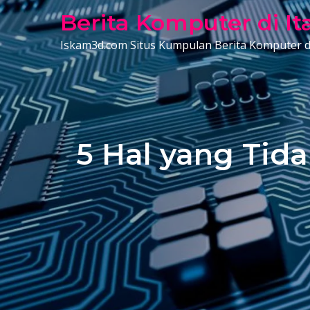
Skip
Berita Komputer di Ita
to
Iskam3d.com Situs Kumpulan Berita Komputer di I
content
5 Hal yang Tid