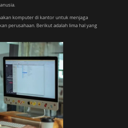
anusia.
nakan komputer di kantor untuk menjaga
kan perusahaan. Berikut adalah lima hal yang