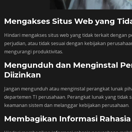
Mengakses Situs Web yang Tid
Hindari mengakses situs web yang tidak terkait dengan pe
perjudian, atau tidak sesuai dengan kebijakan perusaha
mengurangi produktivitas.
Mengunduh dan Menginstal Per
Diizinkan
Jangan mengunduh atau menginstal perangkat lunak pihak
departemen TI perusahaan. Perangkat lunak yang tidak s
keamanan sistem dan melanggar kebijakan perusahaan.
Membagikan Informasi Rahasia