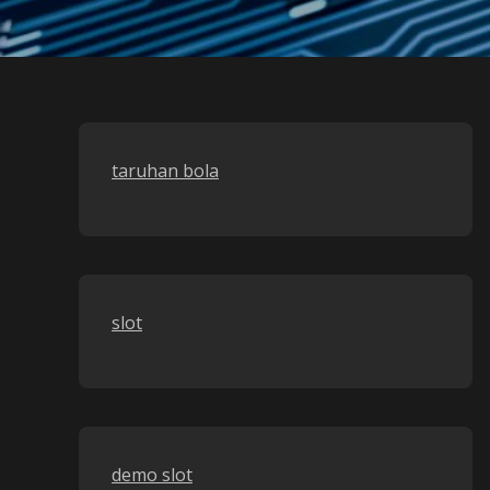
taruhan bola
slot
demo slot