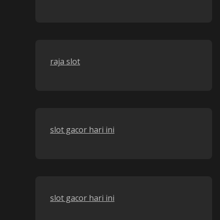
raja slot
slot gacor hari ini
slot gacor hari ini