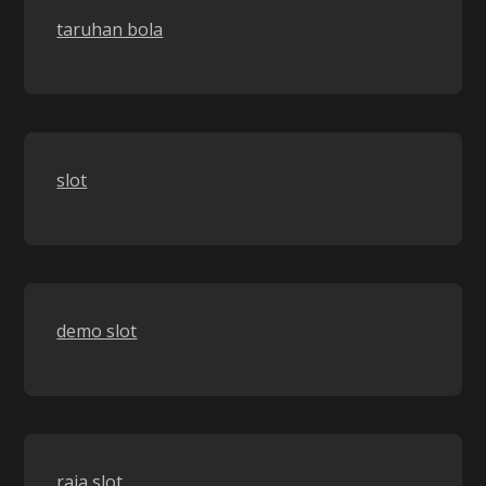
taruhan bola
slot
demo slot
raja slot