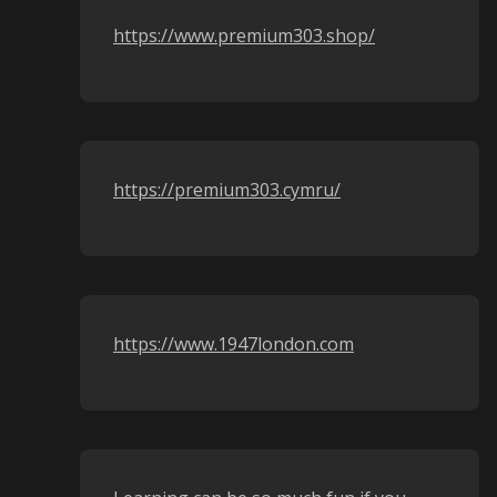
https://www.premium303.shop/
https://premium303.cymru/
https://www.1947london.com