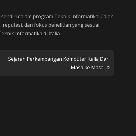
 sendiri dalam program Teknik Informatika. Calon
reputasi, dan fokus penelitian yang sesuai
nik Informatika di Italia.
Sejarah Perkembangan Komputer Italia Dari
Masa ke Masa