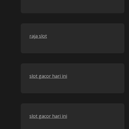
raja slot
slot gacor hari ini
slot gacor hari ini