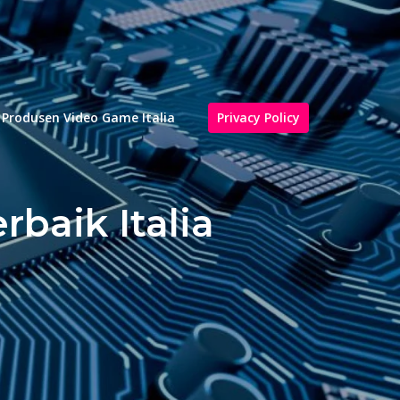
Produsen Video Game Italia
Privacy Policy
rbaik Italia