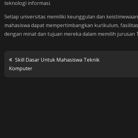
teknologi informasi.
Setiap universitas memiliki keunggulan dan keistimewaan
mahasiswa dapat mempertimbangkan kurikulum, fasilitas, 
dengan minat dan tujuan mereka dalam memilih jurusan Tek
Post
Skill Dasar Untuk Mahasiswa Teknik
Komputer
navigation