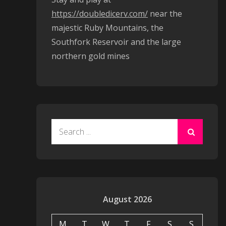
https://doubledicerv.com/
near the
majestic Ruby Mountains, the
Southfork Reservoir and the large
northern gold mines
Search
for:
August 2026
M
T
W
T
F
S
S