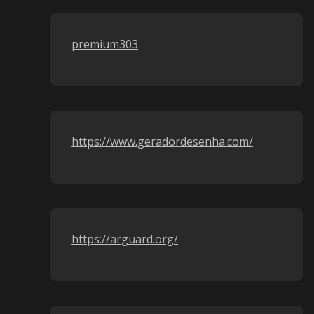
premium303
https://www.geradordesenha.com/
https://arguard.org/