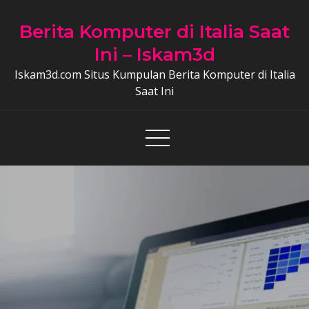
Skip
to
Berita Komputer di Italia Saat
content
Ini – Iskam3d
Iskam3d.com Situs Kumpulan Berita Komputer di Italia
Saat Ini