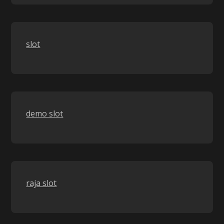
slot
demo slot
raja slot