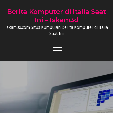
Skip
to
Berita Komputer di Italia Saat
content
Ini – Iskam3d
Iskam3d.com Situs Kumpulan Berita Komputer di Italia
Saat Ini