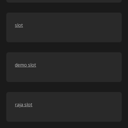
slot
demo slot
raja slot