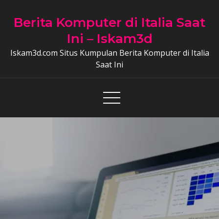
Skip
to
Berita Komputer di Italia Saat
content
Ini – Iskam3d
Iskam3d.com Situs Kumpulan Berita Komputer di Italia
Saat Ini