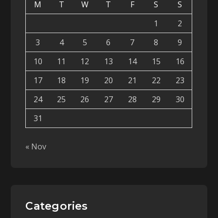
M
T
W
T
F
S
S
1
2
3
4
5
6
7
8
9
10
11
12
13
14
15
16
17
18
19
20
21
22
23
24
25
26
27
28
29
30
31
« Nov
Categories