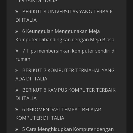
TERBAIK DI ITALIA
BERIKUT 8 UNIVERSITAS YANG TERBAIK
DI ITALIA
6 Keunggulan Menggunakan Meja
Komputer Dibandingkan dengan Meja Biasa
7 Tips membersihkan komputer sendiri di
rumah
BERIKUT 7 KOMPUTER TERMAHAL YANG
ADA DI ITALIA
BERIKUT 6 KAMPUS KOMPUTER TERBAIK
DI ITALIA
6 REKOMENDASI TEMPAT BELAJAR
KOMPUTER DI ITALIA
5 Cara Menghidupkan Komputer dengan