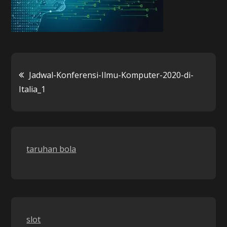
Post
Jadwal-Konferensi-Ilmu-Komputer-2020-di-
Italia_1
navigation
taruhan bola
slot