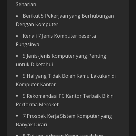
Seharian
Berikut 5 Pekerjaan yang Berhubungan
Dengan Komputer
Kenali 7 Jenis Komputer beserta
Fungsinya
5 Jenis-Jenis Komputer yang Penting
untuk Diketahui
5 Hal yang Tidak Boleh Kamu Lakukan di
Komputer Kantor
5 Rekomendasi PC Kantor Terbaik Bikin
Performa Meroket!
7 Prospek Kerja Sistem Komputer yang
Banyak Dicari