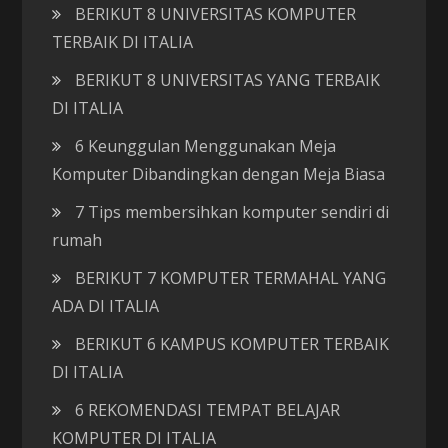
BERIKUT 8 UNIVERSITAS KOMPUTER
TERBAIK DI ITALIA
BERIKUT 8 UNIVERSITAS YANG TERBAIK
DI ITALIA
6 Keunggulan Menggunakan Meja
Komputer Dibandingkan dengan Meja Biasa
7 Tips membersihkan komputer sendiri di
rumah
BERIKUT 7 KOMPUTER TERMAHAL YANG
ADA DI ITALIA
BERIKUT 6 KAMPUS KOMPUTER TERBAIK
DI ITALIA
6 REKOMENDASI TEMPAT BELAJAR
KOMPUTER DI ITALIA