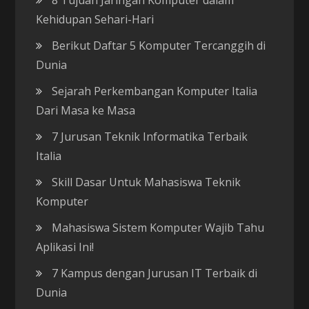
8 Tujuan Jaringan Komputer dalam
Kehidupan Sehari-Hari
Berikut Daftar 5 Komputer Tercanggih di
Dunia
Sejarah Perkembangan Komputer Italia
Dari Masa ke Masa
7 Jurusan Teknik Informatika Terbaik
Italia
Skill Dasar Untuk Mahasiswa Teknik
Komputer
Mahasiswa Sistem Komputer Wajib Tahu
Aplikasi Ini!
7 Kampus dengan Jurusan IT Terbaik di
Dunia