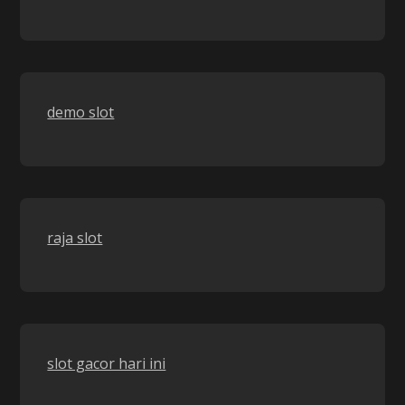
demo slot
raja slot
slot gacor hari ini