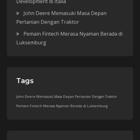
Development di Italia
John Deere Memasuki Masa Depan
Pertanian Dengan Traktor
Pemain Fintech Merasa Nyaman Berada di
Luksemburg
Tags
John Deere Memasuki Masa Depan Pertanian Dengan Traktor
Pemain Fintech Merasa Nyaman Berada di Luksemburg