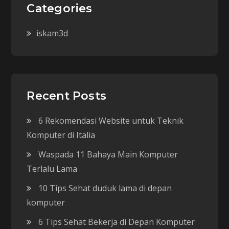
Categories
iskam3d
Recent Posts
6 Rekomendasi Website untuk Teknik
Komputer di Italia
Waspada 11 Bahaya Main Komputer
Terlalu Lama
10 Tips Sehat duduk lama di depan
komputer
6 Tips Sehat Bekerja di Depan Komputer