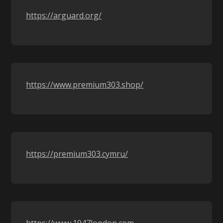
https://arguard.org/
https://www.premium303.shop/
https://premium303.cymru/