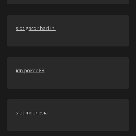
slot gacor hari ini
idn poker 88
slot indonesia