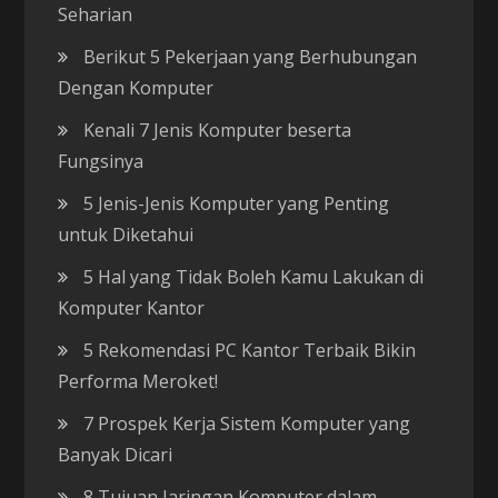
Seharian
Berikut 5 Pekerjaan yang Berhubungan
Dengan Komputer
Kenali 7 Jenis Komputer beserta
Fungsinya
5 Jenis-Jenis Komputer yang Penting
untuk Diketahui
5 Hal yang Tidak Boleh Kamu Lakukan di
Komputer Kantor
5 Rekomendasi PC Kantor Terbaik Bikin
Performa Meroket!
7 Prospek Kerja Sistem Komputer yang
Banyak Dicari
8 Tujuan Jaringan Komputer dalam