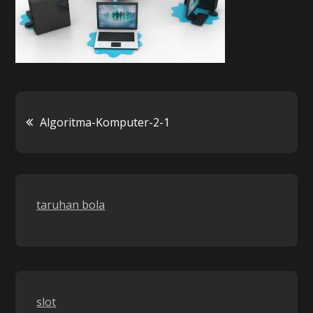
Post
Algoritma-Komputer-2-1
navigation
taruhan bola
slot