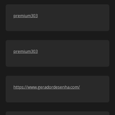
premium303
premium303
https://www.geradordesenha.com/