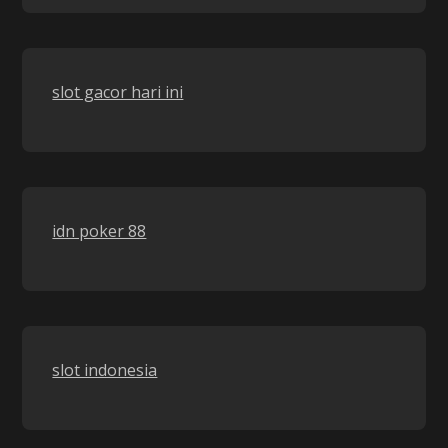
slot gacor hari ini
idn poker 88
slot indonesia