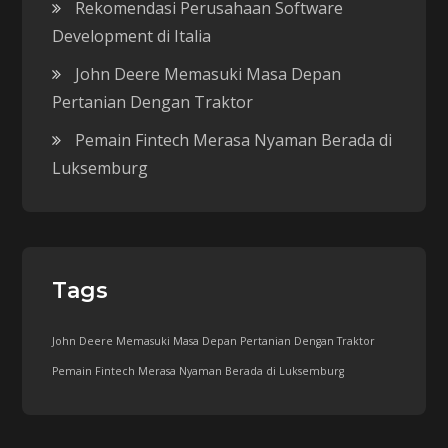
Rekomendasi Perusahaan Software
Development di Italia
John Deere Memasuki Masa Depan
Pertanian Dengan Traktor
Pemain Fintech Merasa Nyaman Berada di
Luksemburg
Tags
John Deere Memasuki Masa Depan Pertanian Dengan Traktor
Pemain Fintech Merasa Nyaman Berada di Luksemburg