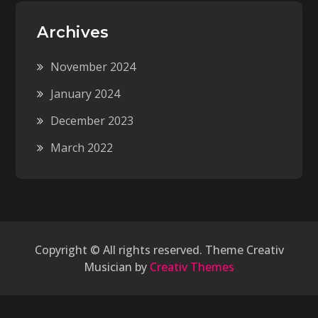
Archives
November 2024
January 2024
December 2023
March 2022
Copyright © All rights reserved. Theme Creativ
Musician by
Creativ Themes