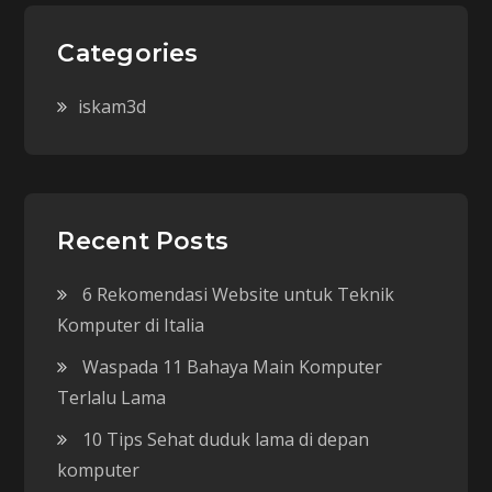
Categories
iskam3d
Recent Posts
6 Rekomendasi Website untuk Teknik
Komputer di Italia
Waspada 11 Bahaya Main Komputer
Terlalu Lama
10 Tips Sehat duduk lama di depan
komputer