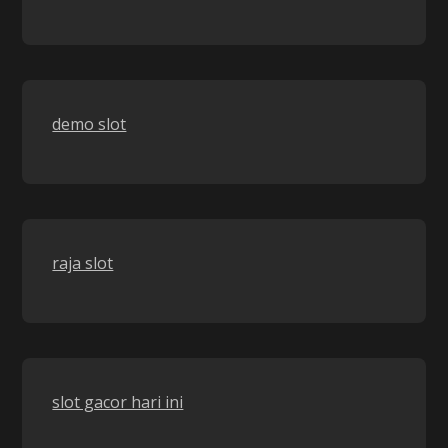
demo slot
raja slot
slot gacor hari ini