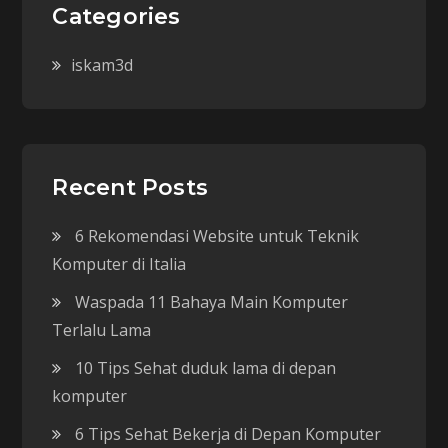
Categories
iskam3d
Recent Posts
6 Rekomendasi Website untuk Teknik
Komputer di Italia
Waspada 11 Bahaya Main Komputer
Terlalu Lama
10 Tips Sehat duduk lama di depan
komputer
6 Tips Sehat Bekerja di Depan Komputer