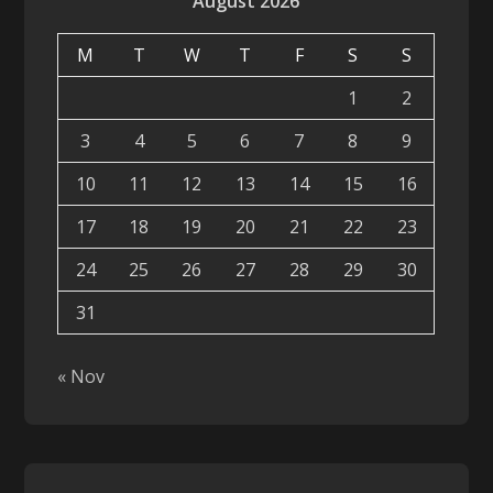
August 2026
M
T
W
T
F
S
S
1
2
3
4
5
6
7
8
9
10
11
12
13
14
15
16
17
18
19
20
21
22
23
24
25
26
27
28
29
30
31
« Nov