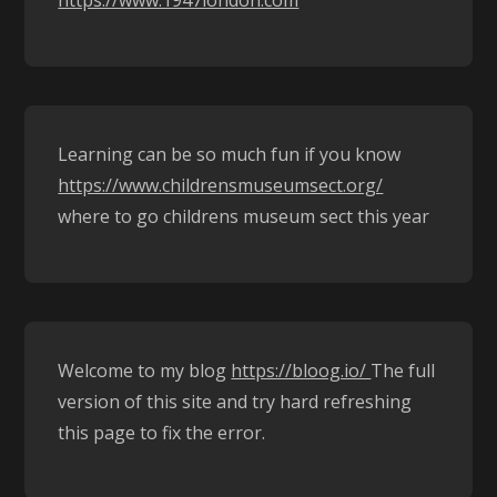
https://www.1947london.com
Learning can be so much fun if you know
https://www.childrensmuseumsect.org/
where to go childrens museum sect this year
Welcome to my blog
https://bloog.io/
The full
version of this site and try hard refreshing
this page to fix the error.