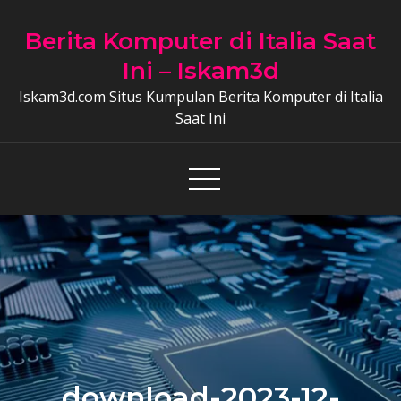
Skip
to
Berita Komputer di Italia Saat
content
Ini – Iskam3d
Iskam3d.com Situs Kumpulan Berita Komputer di Italia
Saat Ini
download-2023-12-