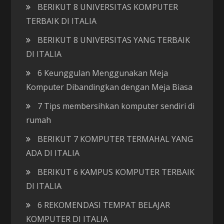
BERIKUT 8 UNIVERSITAS KOMPUTER
TERBAIK DI ITALIA
BERIKUT 8 UNIVERSITAS YANG TERBAIK
DI ITALIA
6 Keunggulan Menggunakan Meja
Komputer Dibandingkan dengan Meja Biasa
7 Tips membersihkan komputer sendiri di
rumah
BERIKUT 7 KOMPUTER TERMAHAL YANG
ADA DI ITALIA
BERIKUT 6 KAMPUS KOMPUTER TERBAIK
DI ITALIA
6 REKOMENDASI TEMPAT BELAJAR
KOMPUTER DI ITALIA