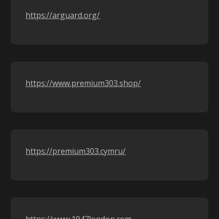
https://arguard.org/
https://www.premium303.shop/
https://premium303.cymru/