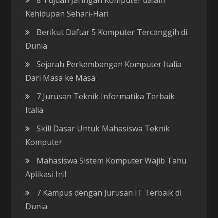
8 Tujuan Jaringan Komputer dalam
Kehidupan Sehari-Hari
Berikut Daftar 5 Komputer Tercanggih di
Dunia
Sejarah Perkembangan Komputer Italia
Dari Masa ke Masa
7 Jurusan Teknik Informatika Terbaik
Italia
Skill Dasar Untuk Mahasiswa Teknik
Komputer
Mahasiswa Sistem Komputer Wajib Tahu
Aplikasi Ini!
7 Kampus dengan Jurusan IT Terbaik di
Dunia