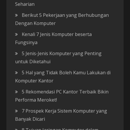
Seharian
Berikut 5 Pekerjaan yang Berhubungan
Dengan Komputer
Kenali 7 Jenis Komputer beserta
Fungsinya
5 Jenis-Jenis Komputer yang Penting
untuk Diketahui
5 Hal yang Tidak Boleh Kamu Lakukan di
Komputer Kantor
5 Rekomendasi PC Kantor Terbaik Bikin
Performa Meroket!
7 Prospek Kerja Sistem Komputer yang
Banyak Dicari