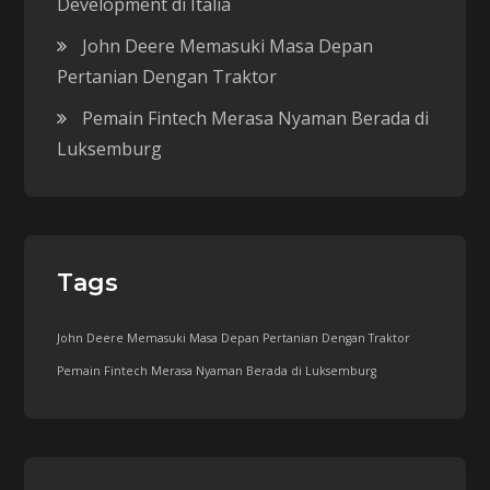
Development di Italia
John Deere Memasuki Masa Depan
Pertanian Dengan Traktor
Pemain Fintech Merasa Nyaman Berada di
Luksemburg
Tags
John Deere Memasuki Masa Depan Pertanian Dengan Traktor
Pemain Fintech Merasa Nyaman Berada di Luksemburg